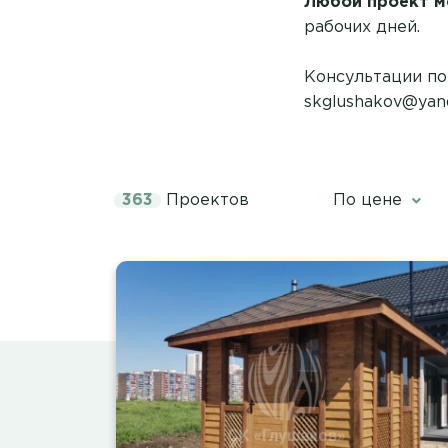
Любой проект м
рабочих дней.
Консультации по 
skglushakov@yan
363
Проектов
По цене