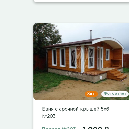
Хит!
Фотоотчет
Баня с арочной крышей 5х6
№203