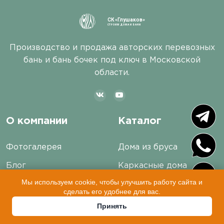
СК «Глушаков»
СТРОИМ ДОМА И БАНИ
Производство и продажа авторских перевозных
бань и бань бочек под ключ в Московской
области.
О компании
Каталог
Фотогалерея
Дома из бруса
Блог
Каркасные дома
Мы используем cookie, чтобы улучшить работу сайта и
Отзывы
Бани из бруса
сделать его удобнее для вас.
Вопросы и ответы
Каркасные бани
Принять
Сотрудники
Перевозные бани