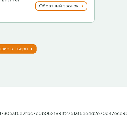
 визите!
Обратный звонок
фис в Твери
730e3f6e2fbc7e0b062f891f2751af6ee4d2e70d47ece9b