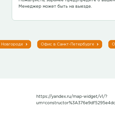
Пожалуйста, заранее предупредите о вашем
Менеджер может быть на выезде.
м Новгороде
Офис в Санкт-Петербурге
О
https://yandex.ru/map-widget/v1/?
um=constructor%3A376e9df5295e4dd