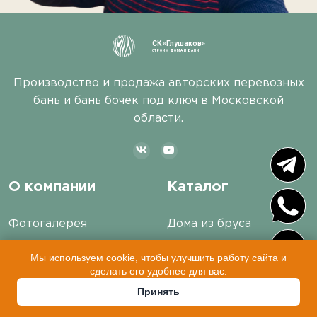
СК «Глушаков»
СТРОИМ ДОМА И БАНИ
Производство и продажа авторских перевозных
бань и бань бочек под ключ в Московской
области.
О компании
Каталог
Фотогалерея
Дома из бруса
Блог
Каркасные дома
Мы используем cookie, чтобы улучшить работу сайта и
сделать его удобнее для вас.
Отзывы
Бани из бруса
Принять
Вопросы и ответы
Каркасные бани