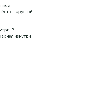
ичной
лёст с округлой
утри. В
Парная изнутри