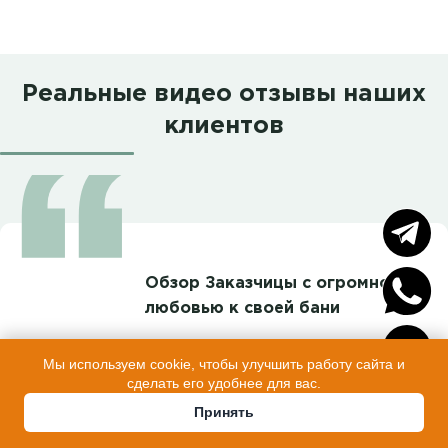
Реальные видео отзывы наших
клиентов
Обзор Заказчицы с огромной
любовью к своей бани
По голосу слышно – эту баню уже любят
Мы используем cookie, чтобы улучшить работу сайта и
сделать его удобнее для вас.
всей душой!
Принять