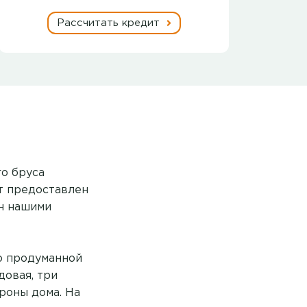
Рассчитать кредит
о бруса
кт предоставлен
ен нашими
о продуманной
довая, три
ороны дома. На