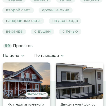
второй свет
арочные окна
панорамные окна
на два входа
веранда
с душем
с печью
99
Проектов
По цене
По площади
Фотоотчет
Коттедж из клееного
Двухэтажный дом со