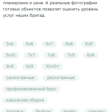
планировке и цене. А реальные фотографии
готовых объектов позволят оценить уровень
услуг наших бригад.
5х6
6х6
6х7
6х8
6х9
6х10
7х7
7х8
7х9
8х8
8х9
9х9
10х10+
одноэтажные
двухэтажные
профилированный брус
каркасная сборка
терраса
балкон
эркер
санузел