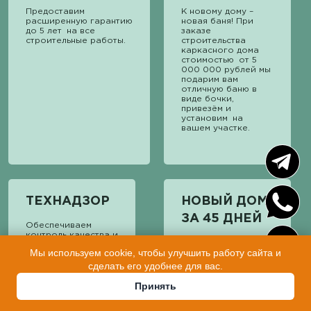
Предоставим
К новому дому –
расширенную гарантию
новая баня! При
до 5 лет на все
заказе
строительные работы.
строительства
каркасного дома
стоимостью от 5
000 000 рублей мы
подарим вам
отличную баню в
виде бочки,
привезём и
установим на
вашем участке.
ТЕХНАДЗОР
НОВЫЙ ДОМ
ЗА 45 ДНЕЙ
Обеспечиваем
контроль качества и
Начинаем работу
технадзор на
Мы используем cookie, чтобы улучшить работу сайта и
над вашим заказом
каждом этапе
в день заключения
сделать его удобнее для вас.
строительства.
договора. В
среднем на
Принять
строительство
небольшого
каркасного дома