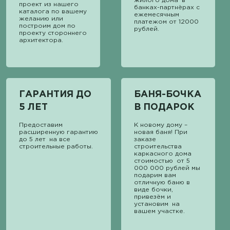
жилого дома в
проект из нашего
банках-партнёрах с
каталога по вашему
ежемесячным
желанию или
платежом от 12000
построим дом по
рублей.
проекту стороннего
архитектора.
ГАРАНТИЯ ДО
БАНЯ-БОЧКА
5 ЛЕТ
В ПОДАРОК
Предоставим
К новому дому –
расширенную гарантию
новая баня! При
до 5 лет на все
заказе
строительные работы.
строительства
каркасного дома
стоимостью от 5
000 000 рублей мы
подарим вам
отличную баню в
виде бочки,
привезём и
установим на
вашем участке.