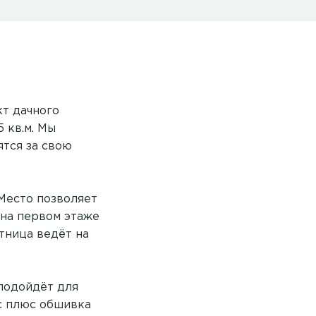
кт дачного
 кв.м. Мы
тся за свою
 Место позволяет
 на первом этаже
тница ведёт на
подойдёт для
с плюс обшивка