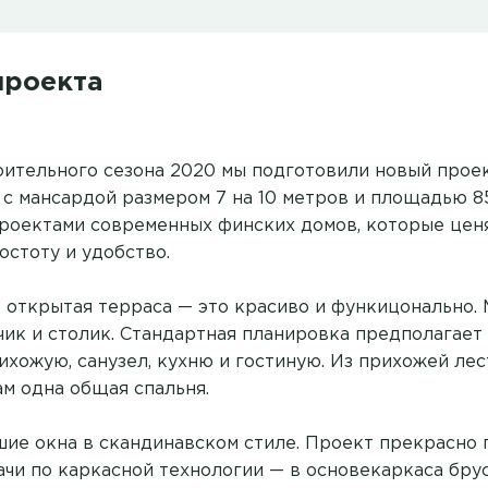
проекта
оительного сезона 2020 мы подготовили новый прое
 с мансардой размером 7 на 10 метров и площадью 85
роектами современных финских домов, которые ценя
остоту и удобство.
ь открытая терраса — это красиво и функицонально.
чик и столик. Стандартная планировка предполагает
ихожую, санузел, кухню и гостиную. Из прихожей лес
ам одна общая спальня.
шие окна в скандинавском стиле. Проект прекрасно 
ачи по каркасной технологии — в основекаркаса бру