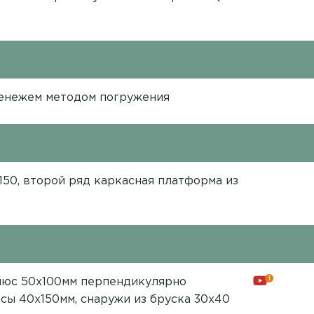
Сенежем методом погружения
х150, второй ряд каркасная платформа из
1
плюс 50х100мм перпендикулярно
осы 40х150мм, снаружи из бруска 30х40