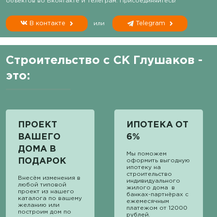
объектов во Вконтакте и Телеграм. Присоединяйтесь!
В контакте
или
Telegram
Строительство с СК Глушаков -
это:
ПРОЕКТ
ИПОТЕКА ОТ
ВАШЕГО
6%
ДОМА В
Мы поможем
ПОДАРОК
оформить выгодную
ипотеку на
строительство
Внесём изменения в
индивидуального
любой типовой
жилого дома в
проект из нашего
банках-партнёрах с
каталога по вашему
ежемесячным
желанию или
платежом от 12000
построим дом по
рублей.