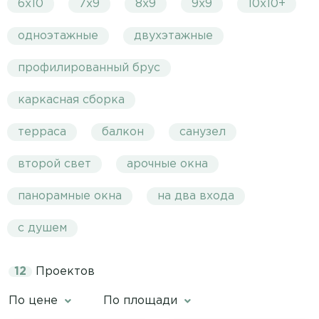
6х10
7х9
8х9
9х9
10х10+
одноэтажные
двухэтажные
профилированный брус
каркасная сборка
терраса
балкон
санузел
второй свет
арочные окна
панорамные окна
на два входа
с душем
12
Проектов
По цене
По площади