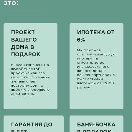
это:
ПРОЕКТ
ИПОТЕКА ОТ
ВАШЕГО
6%
ДОМА В
Мы поможем
ПОДАРОК
оформить выгодную
ипотеку на
строительство
Внесём изменения в
индивидуального
любой типовой
жилого дома в
проект из нашего
банках-партнёрах с
каталога по вашему
ежемесячным
желанию или
платежом от 12000
построим дом по
рублей.
проекту стороннего
архитектора.
ГАРАНТИЯ ДО
БАНЯ-БОЧКА