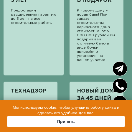
5 ЛЕТ
В ПОДАРОК
Предоставим
К новому дому –
расширенную гарантию
новая баня! При
до 5 лет на все
заказе
строительные работы.
строительства
каркасного дома
стоимостью от 5
000 000 рублей мы
подарим вам
отличную баню в
виде бочки,
привезём и
установим на
вашем участке.
ТЕХНАДЗОР
НОВЫЙ ДОМ
ЗА 45 ДНЕЙ
Обеспечиваем
контроль качества и
Мы используем cookie, чтобы улучшить работу сайта и
Начинаем работу
технадзор на
сделать его удобнее для вас.
над вашим заказом
каждом этапе
в день заключения
строительства.
Принять
договора. В
среднем на
строительство