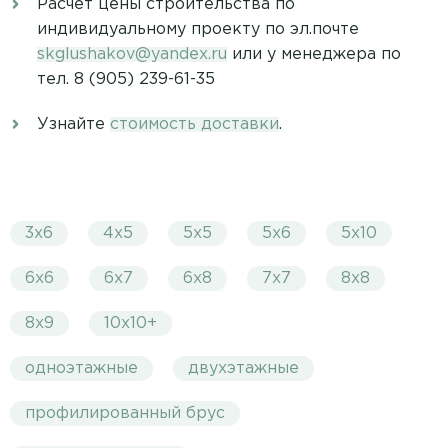
Расчёт цены строительства по
индивидуальному проекту по эл.почте
skglushakov@yandex.ru
или у менеджера по
тел. 8 (905) 239-61-35
Узнайте
стоимость доставки
.
3х6
4х5
5х5
5х6
5х10
6х6
6х7
6х8
7х7
8х8
8х9
10х10+
одноэтажные
двухэтажные
профилированный брус