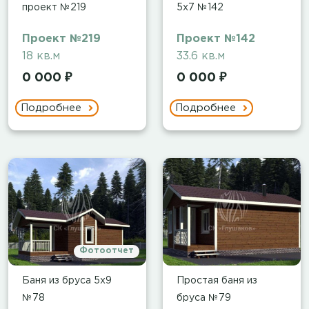
проект №219
5х7 №142
Проект №219
Проект №142
18 кв.м
33.6 кв.м
0 000 ₽
0 000 ₽
Подробнее
Подробнее
Фотоотчет
Баня из бруса 5х9
Простая баня из
№78
бруса №79