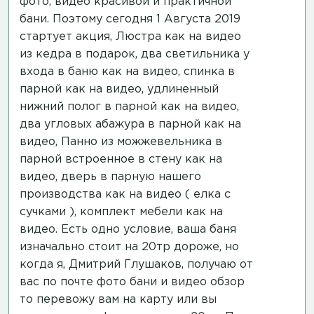
фото, видео красивой и практичной
бани. Поэтому сегодня 1 Августа 2019
стартует акция, Люстра
как на видео
из кедра в подарок, два светильника у
входа в баню
как на видео
, спинка в
парной
как на видео
, удлиненный
нижний полог в парной
как на видео
,
два угловых абажура в парной
как на
видео
, Панно из можжевельника в
парной встроенное в стену
как на
видео
, дверь в парную нашего
производства
как на видео
( елка с
сучками ), комплект мебели
как на
видео
. Есть одно условие, ваша баня
изначально стоит на 20тр дороже, но
когда я, Дмитрий Глушаков, получаю от
вас по почте фото бани и видео обзор
то перевожу вам на карту или вы