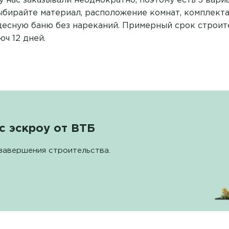
у нас заказывали неоднократно, поэтому есть 3 вари
Выбирайте материал, расположение комнат, комплект
десную баню без нареканий. Примерный срок строит
ч 12 дней.
с эскроу от ВТБ
завершения строительства.