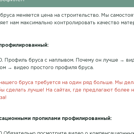
 бруса меняется цена на строительство. Мы самосто
яет нам максимально контролировать качество мате
 профилированный:
140. Профиль бруса с наплывом. Почему он лучше →
ви
сом →
видео простого профиля бруса
.
 нашего бруса требуется на один ряд больше. Мы дел
обы сделать лучше! На сайтах, где предлагают более 
за!
нсационными пропилами профилированный:
140 Обязательно посмотрите
видео о компенсационных