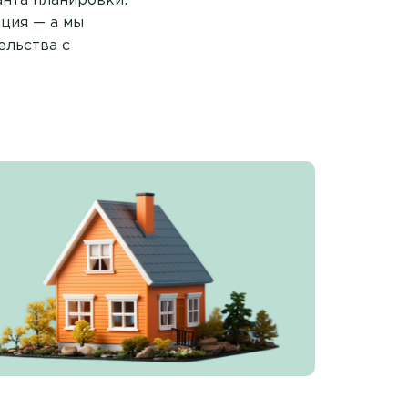
анта планировки:
ация — а мы
ельства с