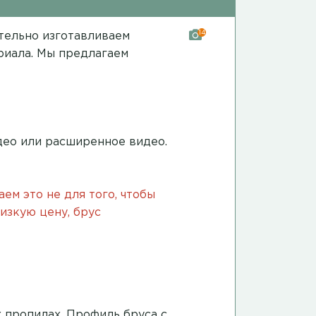
14
ятельно изготавливаем
риала. Мы предлагаем
део
или
расширенное видео
.
аем это не для того, чтобы
низкую цену, брус
 пропилах
. Профиль бруса с