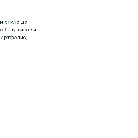
м стиле до
ю базу типовых
портфолио,