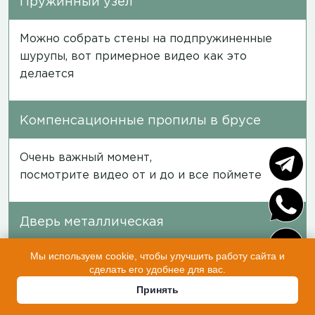
Пружинный узел
Можно собрать стены на подпружиненные
шурупы, вот примерное
видео
как это
делается
Компенсационные пропилы в брусе
Очень важный момент,
посмотрите
видео
от и до и все поймете
Дверь металлическая
Мы используем cookie, чтобы улучшить работу сайта и
Мы за доп плату устанавливаем хорошую
сделать его удобнее для вас.
дверь с порошковой краской,
Принять
отечественного производства, она не
облезет в отличии от китайской которую