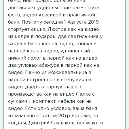
баню, мне гораздо больше денег
доставляет удовольствие разместить
фото, видео красивой и практичной
бани. Поэтому сегодня 1 Августа 2019
стартует акция, Люстра
как на видео
из кедра в подарок, два светильника у
входа в баню
как на видео
, спинка в
парной
как на видео
, удлиненный
нижний полог в парной
как на видео
,
два угловых абажура в парной
как на
видео
, Панно из можжевельника в
парной встроенное в стену
как на
видео
, дверь в парную нашего
производства
как на видео
( елка с
сучками ), комплект мебели
как на
видео
. Есть одно условие, ваша баня
изначально стоит на 20тр дороже, но
когда я, Дмитрий Глушаков, получаю от