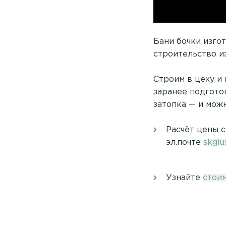
Бани бочки изго
строительство и
Строим в цеху и 
заранее подгото
затопка — и можн
Расчёт цены 
эл.почте
skgl
Узнайте
стои