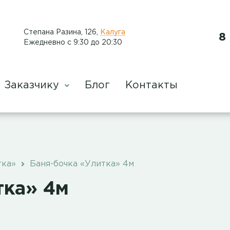
​Степана Разина, 126
,
Калуга
8
Ежедневно с 9:30 до 20:30
Заказчику
Блог
Контакты
тка»
Баня-бочка «Улитка» 4м
тка» 4м