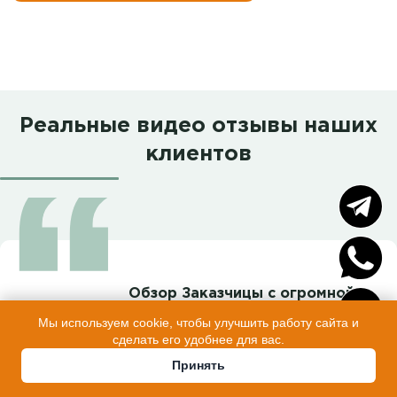
Реальные видео отзывы наших
клиентов
Обзор Заказчицы с огромной
любовью к своей бани
Мы используем cookie, чтобы улучшить работу сайта и
сделать его удобнее для вас.
По голосу слышно – эту баню уже любят
Принять
всей душой!