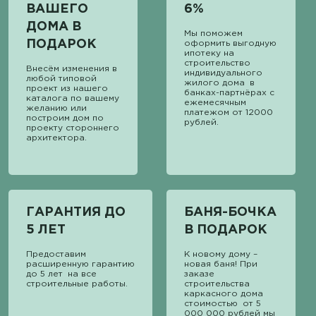
ВАШЕГО
6%
ДОМА В
Мы поможем
ПОДАРОК
оформить выгодную
ипотеку на
строительство
Внесём изменения в
индивидуального
любой типовой
жилого дома в
проект из нашего
банках-партнёрах с
каталога по вашему
ежемесячным
желанию или
платежом от 12000
построим дом по
рублей.
проекту стороннего
архитектора.
ГАРАНТИЯ ДО
БАНЯ-БОЧКА
5 ЛЕТ
В ПОДАРОК
Предоставим
К новому дому –
расширенную гарантию
новая баня! При
до 5 лет на все
заказе
строительные работы.
строительства
каркасного дома
стоимостью от 5
000 000 рублей мы