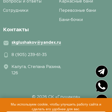
Вопросы и ответы
Каркасные бани
Сотрудники
Перевозные бани
Бани-бочки
Контакты
skglushakov@yandex.ru
8 (905) 239-61-35
Калуга, ​Степана Разина,
126
© 2026 СК «Глушаков»
Пользовательское соглашение
|
Политика
Мы используем cookie, чтобы улучшить работу сайта и
сделать его удобнее для вас.
конфиденциальности
|
Sitemap