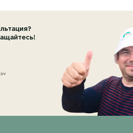
льтация?
ащайтесь!
kov