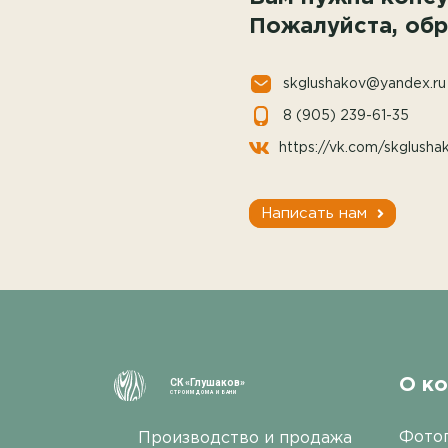
Пожалуйста, обр
skglushakov@yandex.ru
8 (905) 239-61-35
https://vk.com/skglusha
Написать нам
О к
СК «Глушаков»
СТРОИМ ДОМА И БАНИ
Фото
Производство и продажа