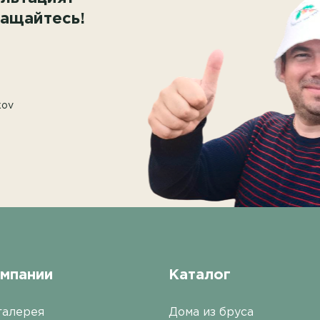
ащайтесь!
kov
омпании
Каталог
галерея
Дома из бруса