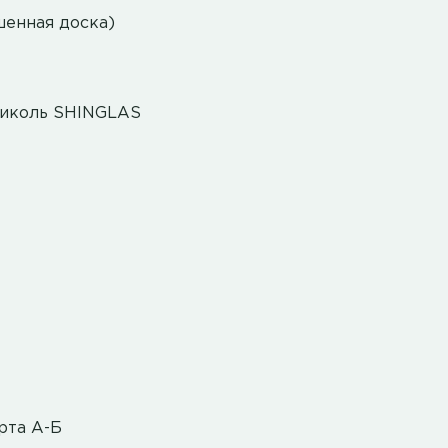
шенная доска)
николь SHINGLAS
рта А-Б